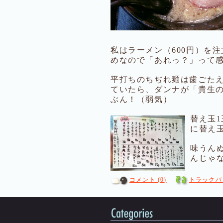
私はラーメン（600円）を
めなので「あれっ？」って
平打ちのちぢれ麺は歯ごた
ていたら、ダンナが「貴生
ぶん！（弱気）
替え玉
に替え
味うん
んじゃ
コメント (0)
トラックバッ