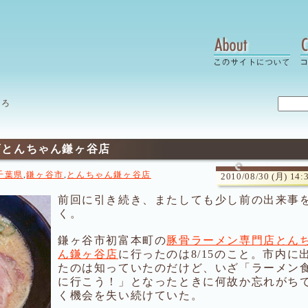
いろ
店とんちゃん鎌ヶ谷店
千葉県
,
鎌ヶ谷市
,
とんちゃん鎌ヶ谷店
2010/08/30 (月) 14:
前回に引き続き、またしても少し前の出来事
く。
鎌ヶ谷市初富本町の
豚骨ラーメン専門店とん
ん鎌ヶ谷店
に行ったのは8/15のこと。市内に
たのは知っていたのだけど、いざ「ラーメン
に行こう！」となったときに何故か忘れがち
く機会を失い続けていた。