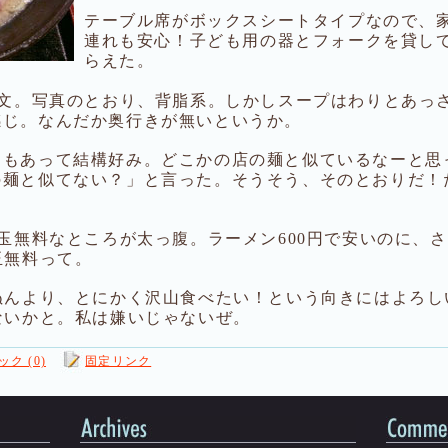
テーブル席がボックスシートタイプなので、
連れも安心！子ども用の器とフォークを貸し
らえた。
注文。写真のとおり、背脂系。しかしスープはわりとあっ
感じ。なんだか奥行きが無いというか。
えもあって結構好み。どこかの店の麺と似ているなーと思
の麺と似てない？」と言った。そうそう、そのとおりだ！
1玉無料なところが太っ腹。ラーメン600円で安いのに、
玉無料って。
ぬんより、とにかく沢山食べたい！という向きにはよろし
ないかと。私は嫌いじゃないぜ。
ク (0)
固定リンク