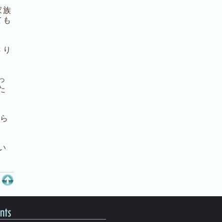
家族
ても
さり
っ
た
さら
い