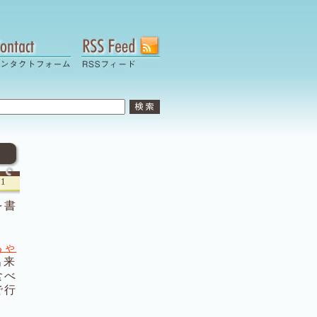
31
を書
ちゃ
出来
食べ
で行