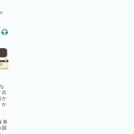
ゃ
00
たな
て出
頃か
うか
食券
の固
い。