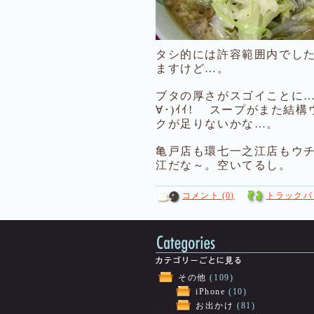
タシ的には許容範囲内でし
ますけど…。
ブタの厚さがスゴイことに…
∀･)ｲｲ! スープがまた
クが足りないかな…。
亀戸店も環七一之江店もウ
江だな～。空いてるし。
コメント (0)
トラックバッ
その他
(109)
iPhone
(10)
お出かけ
(81)