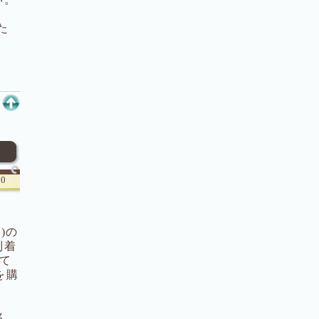
た
00
)の
到着
いて
を購
。
ん