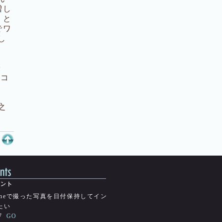
増し
」と
でワ
し
･
とコ
之
honeで撮った写真を日付保持してイン
たい
7
GO