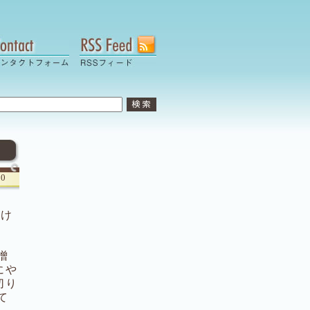
00
…け
。
噌
にや
切り
て