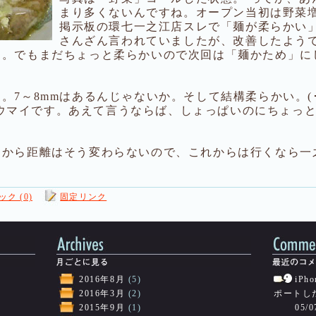
まり多くないんですね。オープン当初は野菜
掲示板の環七一之江店スレで「麺が柔らかい
さんざん言われていましたが、改善したよう
た。でもまだちょっと柔らかいので次回は「麺かため」に
。7～8mmはあるんじゃないか。そして結構柔らかい。(
結構ウマイです。あえて言うならば、しょっぱいのにちょっ
チから距離はそう変わらないので、これからは行くなら一
ク (0)
固定リンク
2016年8月
(5)
iP
2016年3月
(2)
ポートし
2015年9月
(1)
05/0