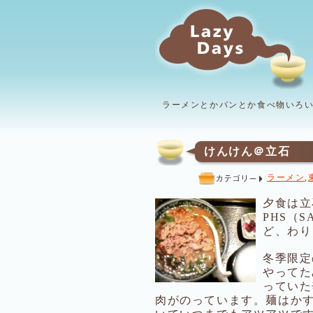
ラーメンとかパンとか食べ物いろ
けんけん＠立石
ラーメン
,
夕食は立
PHS（S
ど、わり
冬季限定
やってた
っていた
肉がのっています。麺はか