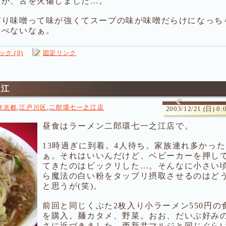
すが、舌を火傷しました…。
ぱり味噌って味が強くてスープの味が味噌だらけになっち
食べないなぁ。
ク (0)
固定リンク
之江
東京都
,
江戸川区
,
二郎環七一之江店
2003/12/21 (日) 0:
昼食はラーメン二郎環七一之江店で。
13時過ぎに到着。4人待ち。家族連れ多かっ
ぁ。それはいいんだけど、ベビーカーを押し
てきたのはビックリした…。そんなに小さい
ら魔法の白い粉をタップリ摂取させるのはど
と思うが(笑)。
前回と同じくぶた2枚入り小ラーメン550円の
を購入。麺カタメ、野菜。おお、だいぶ好み
さに近づきました。西新井マルジと同じぐら