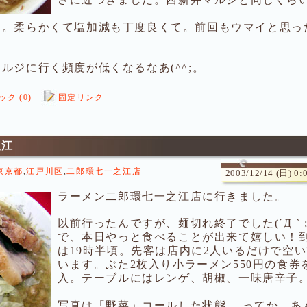
～。柔らかくて塩加減も丁度良くて。前回もウマイと思っ
ルジに行く頻度が低くなるなあ(^^;。
ク (0)
固定リンク
之江
東京都
,
江戸川区
,
二郎環七一之江店
2003/12/14 (日) 0:
ラーメン二郎環七一之江店に行きました。
以前行ったんですが、麺切れ終了でした(´Д｀;
で、本日やっと食べることが出来て嬉しい！
は19時半頃。先客は店内に2人いるだけで空
います。ぶた2枚入り小ラーメン550円の食券
入。テーブルにはレンゲ、胡椒、一味唐辛子
写真は「野菜」コールした状態。 ってか、あ