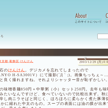
いろ
東京都
,
葛飾区
,
けんけん
2003/12/29 (月) 0:
石の
けんけん
。デジカメを忘れてしまったので
ANYO H-SA3001V）にて撮影(´Д｀;)。画像ちっちぇ～
と良く撮れますね。それよりシャッター音が恥ずかしい
の味噌香麺850円＋中華粥（小）セット250円。去年も味
みたいなんですけど、食べていないので比較出来ず。秋
辛し肉ニラそばと同じく、ほろほろに柔らかく煮た豚薄
すかに縮れた中太のもの。スープの表面には油の膜が出来