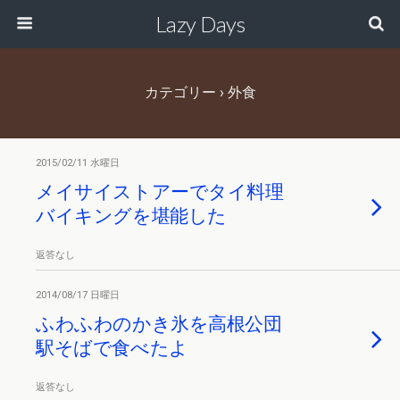
Lazy Days
カテゴリー ›
外食
2015/02/11 水曜日
メイサイストアーでタイ料理
バイキングを堪能した
返答なし
2014/08/17 日曜日
ふわふわのかき氷を高根公団
駅そばで食べたよ
返答なし