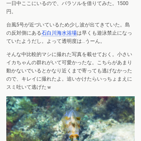
一日中ここにいるので、パラソルを借りてみた。1500
円。
台風5号が近づいているため少し波が出てきていた。島
の反対側にある
石白川海水浴場
は早くも遊泳禁止になっ
ていたようだし。よって透明度は…うーん。
そんな中比較的マシに撮れた写真を載せておく。小さい
イカちゃんの群れがいて可愛かったな。こちらがあまり
動かないでいるとかなり近くまで寄っても逃げなかった
ので、キレイに撮れたよ。追いかけたらいっちょまえに
スミ吐いて逃げたｗ